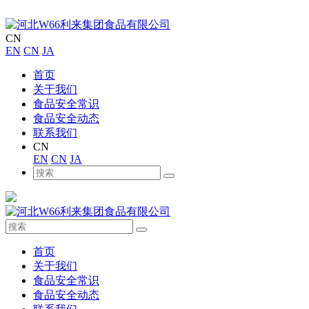
CN
EN
CN
JA
首页
关于我们
食品安全常识
食品安全动态
联系我们
CN
EN
CN
JA
首页
关于我们
食品安全常识
食品安全动态