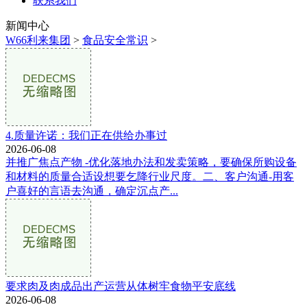
联系我们
新闻中心
W66利来集团
>
食品安全常识
>
4.质量许诺：我们正在供给办事过
2026-06-08
并推广焦点产物 -优化落地办法和发卖策略，要确保所购设备
和材料的质量合适设想要乞降行业尺度。二、客户沟通-用客
户喜好的言语去沟通，确定沉点产...
要求肉及肉成品出产运营从体树牢食物平安底线
2026-06-08