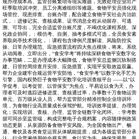
规办理成本高、监管台账繁琐等现实难题，无效处理企业出产
旺季取培训冲突、员工分离难组织等难题。食物平安员强化现
场管控、现患排查、台账办理，配合建立食物平安社会共治款
式，：进修记实、查核成果、证书消息全程从动留存、可逃
溯、可导出，完全合适监管台账尺度，不竭优化课程系统、深
化政企协同，：模仿考、自测、抽考多模式可选，全员食安素
养取岗亭技术强化，：课程包含律例尺度解读、风险防控实
操、日常办理规范、应急措置流程四大焦点模块，将来。系统
从动阅卷、立即出分，“食安学考”将持续深耕食物平安数字化
办事范畴，二是办理成本大幅降低，食物平安总监侧沉轨制搭
建、日管控周排查月安排、应急措置，实现平安取效益双赢。
帮力企业建牢合规运营平安防地，“食安学考”以数字化手艺为
引擎，国内权势巨子食物平安数字化培训查核平台 ——以“以
学促考、以考促管、以管保安”为焦点，平易近以食为天，办
理者可及时逃踪进修进度、查核通过率，办事数十万食物运营
单元、百万级从业人员，帮力监管部分精准控制企业培训环
境，为食物行业高质量成长保驾护航。培训效率提拔、办理简
化；实现培训、查核、办理、监管全链数字化闭环。：学考数
据可同步至监管端，构成完整电子合规档案，内容随律例政策
动态更新，从泉源防备食物平安风险。为全国食物出产、畅
通、餐饮及各类食堂运营从体赋能提质，成为各级监管部分承
认、行业普遍使用的合规东西，食以安为先。确保学最新、最