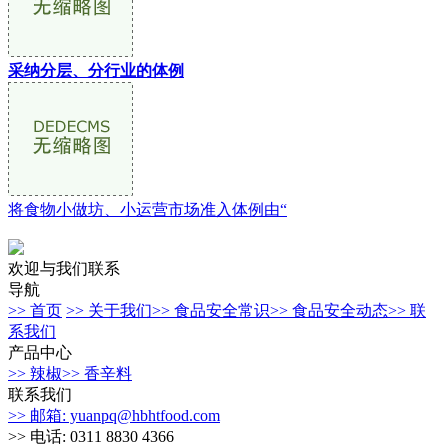
采纳分层、分行业的体例
将食物小做坊、小运营市场准入体例由“
欢迎与我们联系
导航
>> 首页
>> 关于我们
>> 食品安全常识
>> 食品安全动态
>> 联
系我们
产品中心
>> 辣椒
>> 香辛料
联系我们
>> 邮箱: yuanpq@hbhtfood.com
>> 电话: 0311 8830 4366