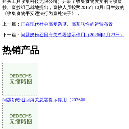
州买工具收集科技无限公司）开展了收集食物发卖的专项查
抄。查抄组已就地提出，查抄人员按照2016年10月1日生效的
《收集食物平安违法行为查处法子》，
上一篇：
正在现代社会高复杂度、高互联性的运转布景
下一篇：
问题奶粉召回海关总署提示停用（2026年1月23日）
热销产品
问题奶粉召回海关总署提示停用（2026年