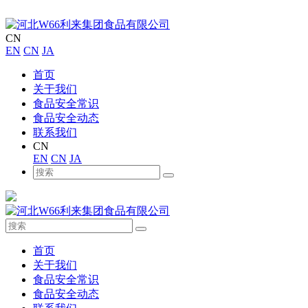
CN
EN
CN
JA
首页
关于我们
食品安全常识
食品安全动态
联系我们
CN
EN
CN
JA
首页
关于我们
食品安全常识
食品安全动态